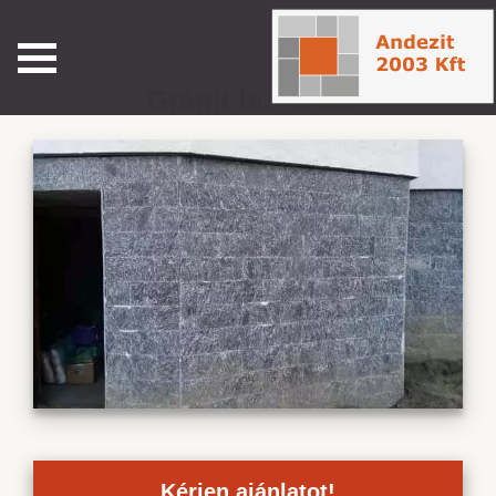
Gránit burkolat
Kérjen ajánlatot!