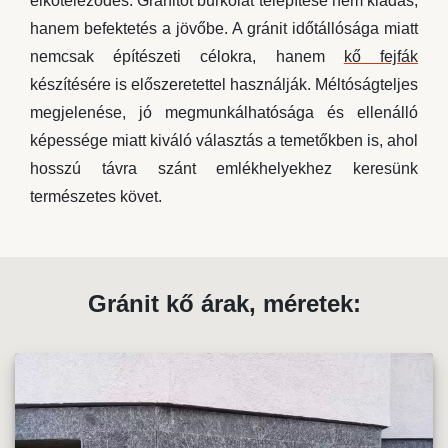
elköteleződés. Gránitot burkolat telepítése nem kiadás,
hanem befektetés a jövőbe. A gránit időtállósága miatt
nemcsak építészeti célokra, hanem
kő fejfák
készítésére is előszeretettel használják. Méltóságteljes
megjelenése, jó megmunkálhatósága és ellenálló
képessége miatt kiváló választás a temetőkben is, ahol
hosszú távra szánt emlékhelyekhez keresünk
természetes követ.
Gránit kő árak, méretek: