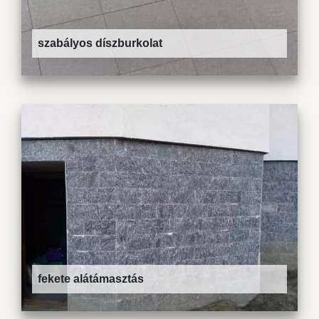
szabályos díszburkolat
fekete alátámasztás