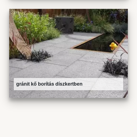
gránit kő borítás díszkertben