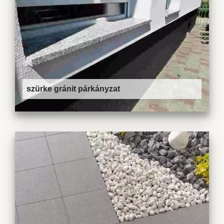
szürke gránit párkányzat