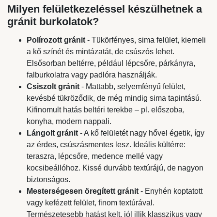
Milyen felületkezeléssel készülhetnek a
gránit burkolatok?
Polírozott gránit
- Tükörfényes, sima felület, kiemeli
a kő színét és mintázatát, de csúszós lehet.
Elsősorban beltérre, például lépcsőre, párkányra,
falburkolatra vagy padlóra használják.
Csiszolt gránit
- Mattabb, selyemfényű felület,
kevésbé tükröződik, de még mindig sima tapintású.
Kifinomult hatás beltéri terekbe – pl. előszoba,
konyha, modern nappali.
Lángolt gránit
- A kő felületét nagy hővel égetik, így
az érdes, csúszásmentes lesz. Ideális kültérre:
teraszra, lépcsőre, medence mellé vagy
kocsibeállóhoz. Kissé durvább textúrájú, de nagyon
biztonságos.
Mesterségesen öregített gránit
- Enyhén koptatott
vagy kefézett felület, finom textúrával.
Természetesebb hatást kelt, jól illik klasszikus vagy