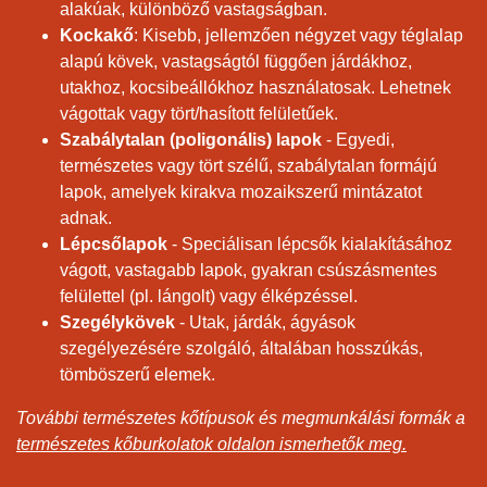
alakúak, különböző vastagságban.
Kockakő
: Kisebb, jellemzően négyzet vagy téglalap
alapú kövek, vastagságtól függően járdákhoz,
utakhoz, kocsibeállókhoz használatosak. Lehetnek
vágottak vagy tört/hasított felületűek.
Szabálytalan (poligonális) lapok
- Egyedi,
természetes vagy tört szélű, szabálytalan formájú
lapok, amelyek kirakva mozaikszerű mintázatot
adnak.
Lépcsőlapok
- Speciálisan lépcsők kialakításához
vágott, vastagabb lapok, gyakran csúszásmentes
felülettel (pl. lángolt) vagy élképzéssel.
Szegélykövek
- Utak, járdák, ágyások
szegélyezésére szolgáló, általában hosszúkás,
tömböszerű elemek.
További természetes kőtípusok és megmunkálási formák a
természetes kőburkolatok oldalon ismerhetők meg.