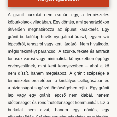
A gránit burkolat nem csupán egy, a természetes
kőburkolatok világában. Egy döntés, ami generációkon
átívelően meghatározza az épület karakterét. Egy
gránit burkolólap hűvös nyugalmat áraszt, legyen szó
lépcsőről, teraszról vagy kerti járdáról. Nem hivalkodó,
mégis tekintélyt parancsol. A szürke, fekete és antracit
tónusok városi vagy minimalista környezetben éppúgy
érvényesülnek, mint
kerti környezetben
– ahol a kő
nem díszít, hanem megalapoz. A gránit szépsége a
természetes erezetében, a kristályos csillogásában és
a biztonságot sugárzó tömörségében rejlik. Egy gránit
lap vagy egy gránit lépcső nem kiabál, hanem
időtlenséget és rendíthetetlenséget kommunikál. Ez a
burkolat nem divat, hanem egy döntés, egy