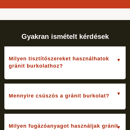
Gyakran ismételt kérdések
Milyen tisztítószereket használhatok
gránit burkolathoz?
Mennyire csúszós a gránit burkolat?
Milyen fugázóanyagot használjak gránit