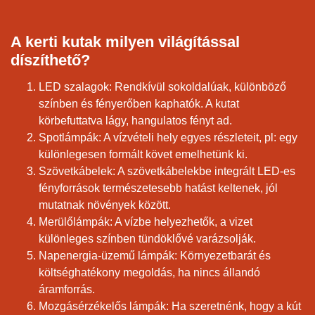
A kerti kutak milyen világítással
díszíthető?
LED szalagok: Rendkívül sokoldalúak, különböző
színben és fényerőben kaphatók. A kutat
körbefuttatva lágy, hangulatos fényt ad.
Spotlámpák: A vízvételi hely egyes részleteit, pl: egy
különlegesen formált követ emelhetünk ki.
Szövetkábelek: A szövetkábelekbe integrált LED-es
fényforrások természetesebb hatást keltenek, jól
mutatnak növények között.
Merülőlámpák: A vízbe helyezhetők, a vizet
különleges színben tündöklővé varázsolják.
Napenergia-üzemű lámpák: Környezetbarát és
költséghatékony megoldás, ha nincs állandó
áramforrás.
Mozgásérzékelős lámpák: Ha szeretnénk, hogy a kút