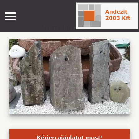
Kerti kút kőből
Kérjen ajánlatot most!