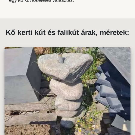
egy kő kút tökéletes választás.
Kő kerti kút és falikút árak, méretek: