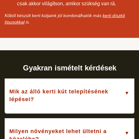
csak akkor világítson, amikor szükség van rá.
Kőből készült kerti kútjaink jól kombinálhatók más
kerti díszkő
típusokkal
is.
Gyakran ismételt kérdések
Mik az álló kerti kút telepítésének
lépései?
Milyen növényeket lehet ültetni a