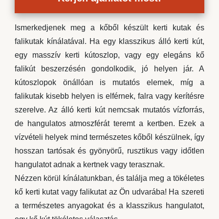
Ismerkedjenek meg a kőből készült kerti kutak és
falikutak kínálatával. Ha egy klasszikus álló kerti kút,
egy masszív kerti kútoszlop, vagy egy elegáns kő
falikút beszerzésén gondolkodik, jó helyen jár. A
kútoszlopok önállóan is mutatós elemek, míg a
falikutak kisebb helyen is elférnek, falra vagy kerítésre
szerelve. Az álló kerti kút nemcsak mutatós vízforrás,
de hangulatos atmoszférát teremt a kertben. Ezek a
vízvételi helyek mind természetes kőből készülnek, így
hosszan tartósak és gyönyörű, rusztikus vagy időtlen
hangulatot adnak a kertnek vagy terasznak.
Nézzen körül kínálatunkban, és találja meg a tökéletes
kő kerti kutat vagy falikutat az Ön udvarába! Ha szereti
a természetes anyagokat és a klasszikus hangulatot,